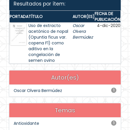
Resultados por ítem:
FECHA DE
PORTADA
TÍTULO
AUTOR(ES)
PUBLICACIÓN
Uso de extracto
Oscar
4-dic-2020
acetónico de nopal
Olvera
(Opuntia ficus var.
Bermúdez
copena F1) como
aditivo en la
congelación de
semen ovino
Autor(es)
Oscar Olvera Bermúdez
1
Temas
Antioxidante
1