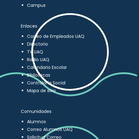
Campus
Enlaces
Correo de Empleados UAQ
Directorio
TV UAQ
Radio UAQ
Calendario Escolar
Bibliotecas
Contraloría Social
Mapa de sitio
Comunidades
Alumnos
Correo Alumnos UAQ
Solicitud Correo