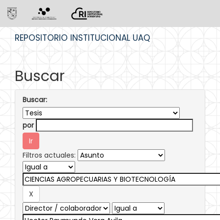
Skip
REPOSITORIO INSTITUCIONAL UAQ
navigation
Buscar
Buscar:
por
Filtros actuales: