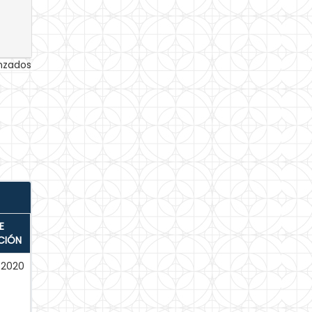
anzados
E
CIÓN
-2020