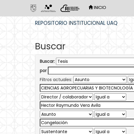
INICIO
Skip
REPOSITORIO INSTITUCIONAL UAQ
navigation
Buscar
Buscar:
por
Filtros actuales: