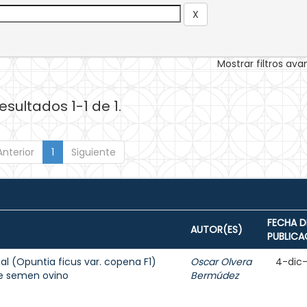
Mostrar filtros av
esultados 1-1 de 1.
Anterior
1
Siguiente
FECHA D
AUTOR(ES)
PUBLICA
l (Opuntia ficus var. copena F1)
Oscar Olvera
4-dic
de semen ovino
Bermúdez