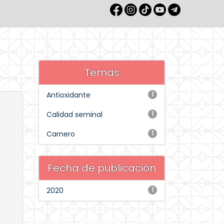
Temas
Antioxidante
1
Calidad seminal
1
Carnero
1
Fecha de publicación
2020
1