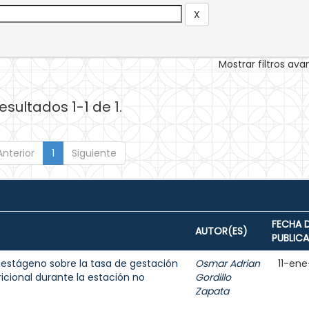
Mostrar filtros av
esultados 1-1 de 1.
Anterior
1
Siguiente
FECHA 
AUTOR(ES)
PUBLIC
gestágeno sobre la tasa de gestación
Osmar Adrian
11-ene
icional durante la estación no
Gordillo
Zapata