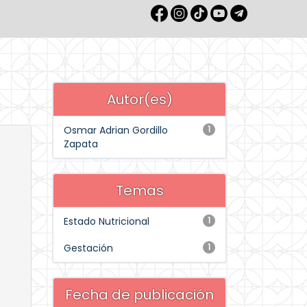
Autor(es)
Osmar Adrian Gordillo
1
Zapata
Temas
Estado Nutricional
1
Gestación
1
Fecha de publicación