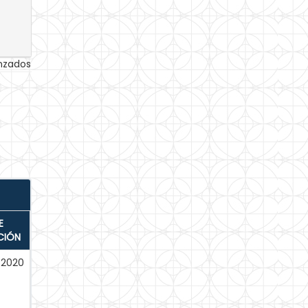
anzados
E
CIÓN
-2020