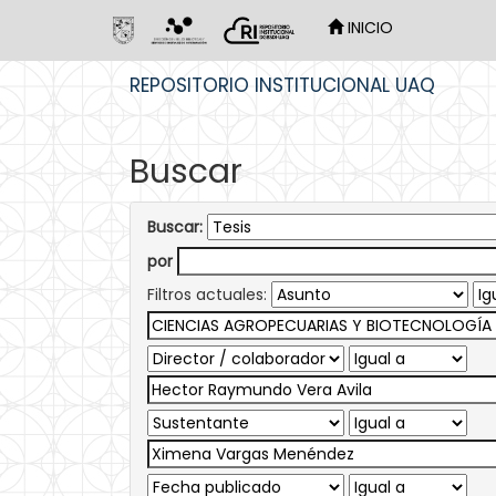
INICIO
Skip
REPOSITORIO INSTITUCIONAL UAQ
navigation
Buscar
Buscar:
por
Filtros actuales: