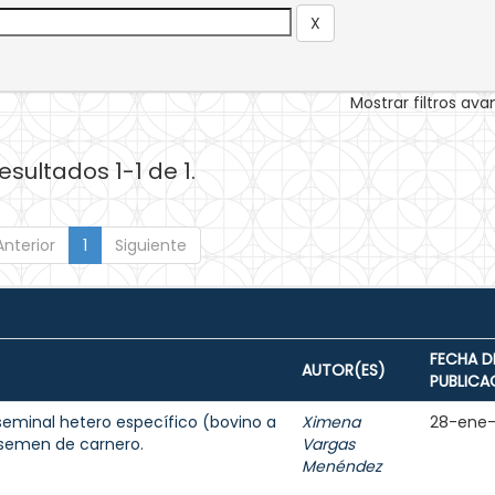
Mostrar filtros av
esultados 1-1 de 1.
Anterior
1
Siguiente
FECHA D
AUTOR(ES)
PUBLICA
seminal hetero específico (bovino a
Ximena
28-ene
 semen de carnero.
Vargas
Menéndez