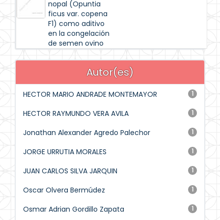
nopal (Opuntia
ficus var. copena
F1) como aditivo
en la congelación
de semen ovino
Autor(es)
HECTOR MARIO ANDRADE MONTEMAYOR
1
HECTOR RAYMUNDO VERA AVILA
1
Jonathan Alexander Agredo Palechor
1
JORGE URRUTIA MORALES
1
JUAN CARLOS SILVA JARQUIN
1
Oscar Olvera Bermúdez
1
Osmar Adrian Gordillo Zapata
1