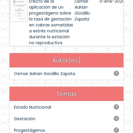
Efecto de la
Osmar
11-ene-2021
aplicación de un
Adrian
progestágeno sobre
Gordillo
la tasa de gestación
Zapata
en cabras sometidas
a estrés nutricional
durante la estación
no reproductiva
Autor(es)
Osmar Adrian Gordillo Zapata
1
Temas
Estado Nutricional
1
Gestación
1
Progestágenos
1