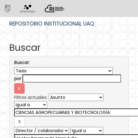
Skip
REPOSITORIO INSTITUCIONAL UAQ
navigation
Buscar
Buscar:
por
Filtros actuales: