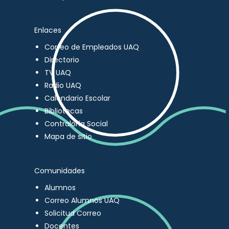
Enlaces
Correo de Empleados UAQ
Directorio
TV UAQ
Radio UAQ
Calendario Escolar
Bibliotecas
Contraloría Social
Mapa de sitio
Comunidades
Alumnos
Correo Alumnos UAQ
Solicitud Correo
Docentes