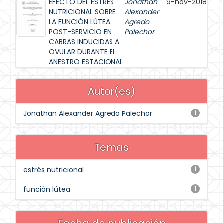
EFECTO DEL ESTRÉS
Jonathan
9-nov-2018
NUTRICIONAL SOBRE
Alexander
LA FUNCIÓN LÚTEA
Agredo
POST-SERVICIO EN
Palechor
CABRAS INDUCIDAS A
OVULAR DURANTE EL
ANESTRO ESTACIONAL
Autor(es)
Jonathan Alexander Agredo Palechor
1
Temas
estrés nutricional
1
función lútea
1