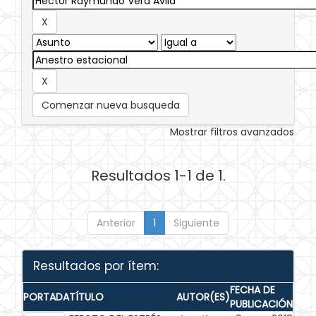
Comenzar nueva busqueda
Mostrar filtros avanzados
Resultados 1-1 de 1.
Anterior
1
Siguiente
Resultados por ítem:
FECHA DE
PORTADA
TÍTULO
AUTOR(ES)
PUBLICACIÓN