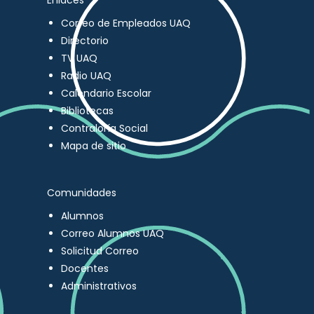
Enlaces
Correo de Empleados UAQ
Directorio
TV UAQ
Radio UAQ
Calendario Escolar
Bibliotecas
Contraloría Social
Mapa de sitio
Comunidades
Alumnos
Correo Alumnos UAQ
Solicitud Correo
Docentes
Administrativos