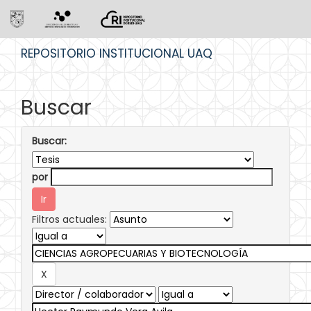
Skip
REPOSITORIO INSTITUCIONAL UAQ
navigation
Buscar
Buscar:
por
Filtros actuales: