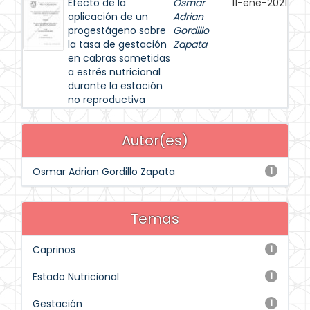
Efecto de la
Osmar
11-ene-2021
aplicación de un
Adrian
progestágeno sobre
Gordillo
la tasa de gestación
Zapata
en cabras sometidas
a estrés nutricional
durante la estación
no reproductiva
Autor(es)
Osmar Adrian Gordillo Zapata
1
Temas
Caprinos
1
Estado Nutricional
1
Gestación
1