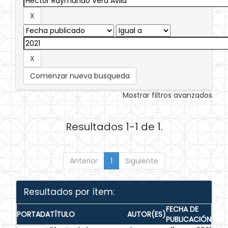
Comenzar nueva busqueda
Mostrar filtros avanzados
Resultados 1-1 de 1.
Anterior
1
Siguiente
Resultados por ítem:
FECHA DE
PORTADA
TÍTULO
AUTOR(ES)
PUBLICACIÓN