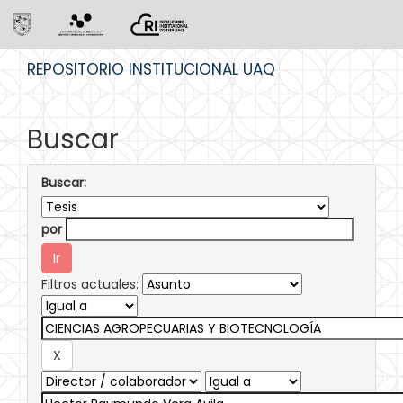
Skip
REPOSITORIO INSTITUCIONAL UAQ
navigation
Buscar
Buscar:
por
Filtros actuales: