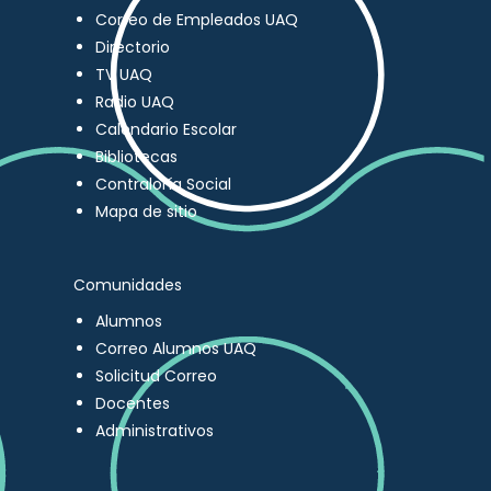
Correo de Empleados UAQ
Directorio
TV UAQ
Radio UAQ
Calendario Escolar
Bibliotecas
Contraloría Social
Mapa de sitio
Comunidades
Alumnos
Correo Alumnos UAQ
Solicitud Correo
Docentes
Administrativos