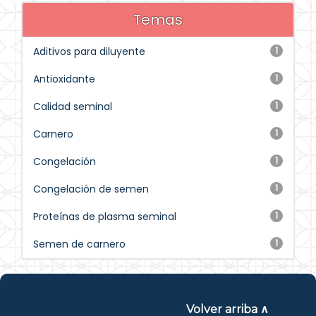
Temas
Aditivos para diluyente
1
Antioxidante
1
Calidad seminal
1
Carnero
1
Congelación
1
Congelación de semen
1
Proteínas de plasma seminal
1
Semen de carnero
1
Volver arriba ∧