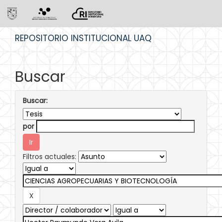
Skip
REPOSITORIO INSTITUCIONAL UAQ
navigation
Buscar
Buscar:
por
Filtros actuales: