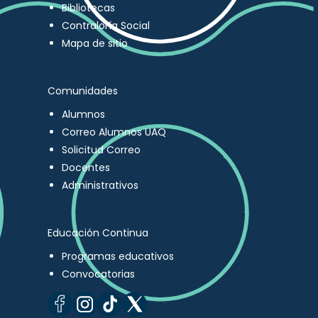
Bibliotecas
Contraloría Social
Mapa de sitio
Comunidades
Alumnos
Correo Alumnos UAQ
Solicitud Correo
Docentes
Administrativos
Educación Continua
Programas educativos
Convocatorias