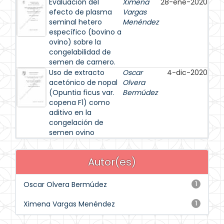
Evaluación del
Ximena
28-ene-2020
efecto de plasma
Vargas
seminal hetero
Menéndez
específico (bovino a
ovino) sobre la
congelabilidad de
semen de carnero.
Uso de extracto
Oscar
4-dic-2020
acetónico de nopal
Olvera
(Opuntia ficus var.
Bermúdez
copena F1) como
aditivo en la
congelación de
semen ovino
Autor(es)
Oscar Olvera Bermúdez
1
Ximena Vargas Menéndez
1