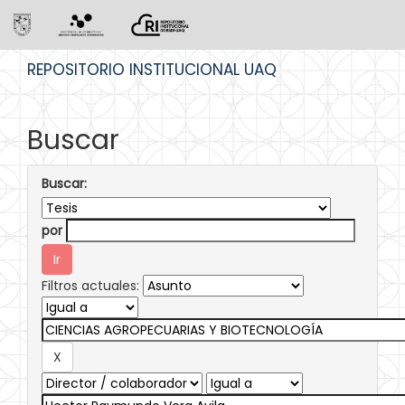
Skip
REPOSITORIO INSTITUCIONAL UAQ
navigation
Buscar
Buscar:
por
Filtros actuales: