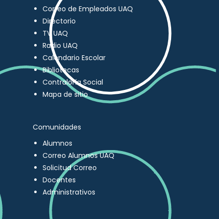
Correo de Empleados UAQ
Directorio
TV UAQ
Radio UAQ
Calendario Escolar
Bibliotecas
Contraloría Social
Mapa de sitio
Comunidades
Alumnos
Correo Alumnos UAQ
Solicitud Correo
Docentes
Administrativos