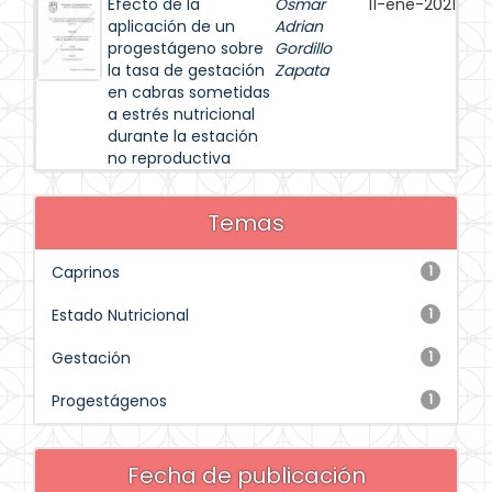
Efecto de la
Osmar
11-ene-2021
aplicación de un
Adrian
progestágeno sobre
Gordillo
la tasa de gestación
Zapata
en cabras sometidas
a estrés nutricional
durante la estación
no reproductiva
Temas
Caprinos
1
Estado Nutricional
1
Gestación
1
Progestágenos
1
Fecha de publicación