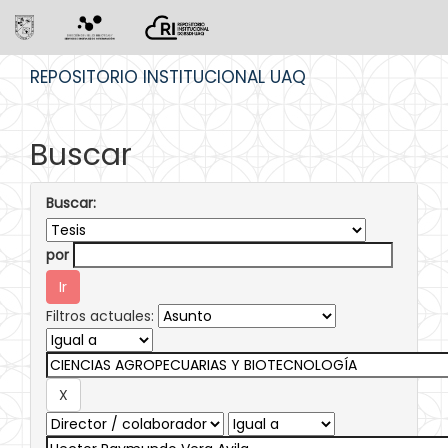
Skip
REPOSITORIO INSTITUCIONAL UAQ
navigation
Buscar
Buscar:
por
Filtros actuales: