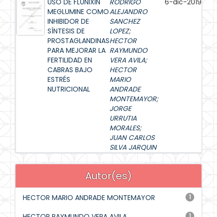
USO DE FLUNIXIN
RODRIGO
6-dic-2019
MEGLUMINE COMO
ALEJANDRO
INHIBIDOR DE
SANCHEZ
SÍNTESIS DE
LOPEZ
;
PROSTAGLANDINAS
HECTOR
PARA MEJORAR LA
RAYMUNDO
FERTILIDAD EN
VERA AVILA
;
CABRAS BAJO
HECTOR
ESTRÉS
MARIO
NUTRICIONAL
ANDRADE
MONTEMAYOR
;
JORGE
URRUTIA
MORALES
;
JUAN CARLOS
SILVA JARQUIN
Autor(es)
HECTOR MARIO ANDRADE MONTEMAYOR
1
HECTOR RAYMUNDO VERA AVILA
1