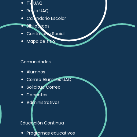
TV UAQ
Radio UAQ
Calendario Escolar
Bibliotecas
Contraloría Social
Mapa de sitio
Comunidades
Alumnos
Correo Alumnos UAQ
Solicitud Correo
Docentes
Administrativos
Educación Continua
Programas educativos