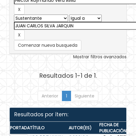
Comenzar nueva busqueda
Mostrar filtros avanzados
Resultados 1-1 de 1.
Anterior
1
Siguiente
Resultados por ítem:
FECHA DE
PORTADA
TÍTULO
AUTOR(ES)
PUBLICACIÓN