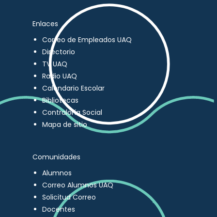
Enlaces
Correo de Empleados UAQ
Directorio
TV UAQ
Radio UAQ
Calendario Escolar
Bibliotecas
Contraloría Social
Mapa de sitio
Comunidades
Alumnos
Correo Alumnos UAQ
Solicitud Correo
Docentes