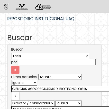
Skip
REPOSITORIO INSTITUCIONAL UAQ
navigation
Buscar
Buscar:
por
Filtros actuales: