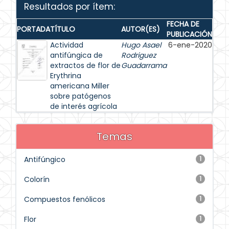
Resultados por ítem:
FECHA DE
PORTADA
TÍTULO
AUTOR(ES)
PUBLICACIÓN
Actividad
Hugo Asael
6-ene-2020
antifúngica de
Rodriguez
extractos de flor de
Guadarrama
Erythrina
americana Miller
sobre patógenos
de interés agrícola
Temas
Antifúngico
1
Colorín
1
Compuestos fenólicos
1
Flor
1