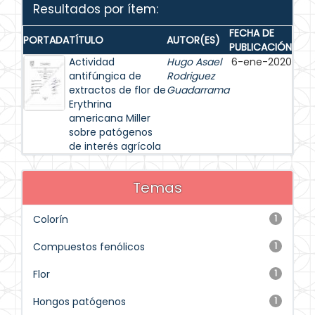
Resultados por ítem:
FECHA DE
PORTADA
TÍTULO
AUTOR(ES)
PUBLICACIÓN
Actividad
Hugo Asael
6-ene-2020
antifúngica de
Rodriguez
extractos de flor de
Guadarrama
Erythrina
americana Miller
sobre patógenos
de interés agrícola
Temas
Colorín
1
Compuestos fenólicos
1
Flor
1
Hongos patógenos
1