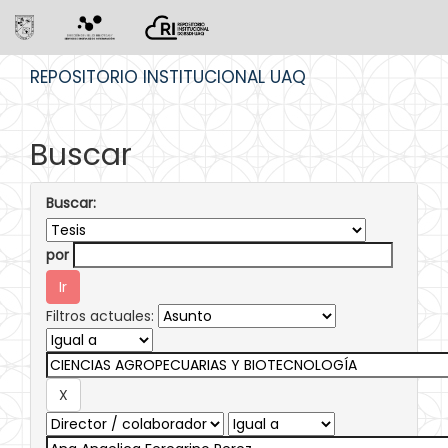
Skip
REPOSITORIO INSTITUCIONAL UAQ
navigation
Buscar
Buscar:
por
Filtros actuales: