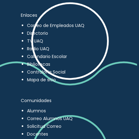
Enlaces
Correo de Empleados UAQ
Directorio
TV UAQ
Radio UAQ
Calendario Escolar
Bibliotecas
Contraloría Social
Mapa de sitio
Comunidades
Alumnos
Correo Alumnos UAQ
Solicitud Correo
Docentes