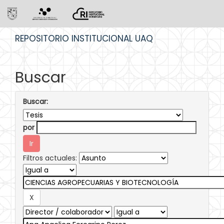
Skip
REPOSITORIO INSTITUCIONAL UAQ
navigation
Buscar
Buscar:
por
Filtros actuales: