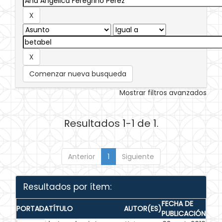
Comenzar nueva busqueda
Mostrar filtros avanzados
Resultados 1-1 de 1.
Anterior
1
Siguiente
Resultados por ítem:
FECHA DE
PORTADA
TÍTULO
AUTOR(ES)
PUBLICACIÓN