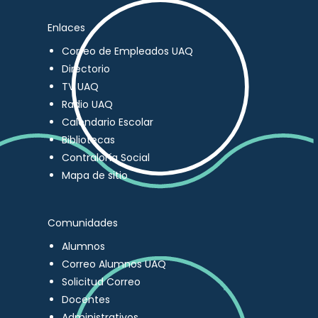
Enlaces
Correo de Empleados UAQ
Directorio
TV UAQ
Radio UAQ
Calendario Escolar
Bibliotecas
Contraloría Social
Mapa de sitio
Comunidades
Alumnos
Correo Alumnos UAQ
Solicitud Correo
Docentes
Administrativos