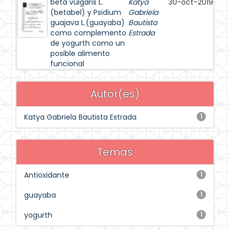
beta vulgaris L.
Katya
30-oct-2019
(betabel) y Psidium
Gabriela
guajava L.(guayaba)
Bautista
como complemento
Estrada
de yogurth como un
posible alimento
funcional
Autor(es)
Katya Gabriela Bautista Estrada
1
Temas
Antioxidante
1
guayaba
1
yogurth
1