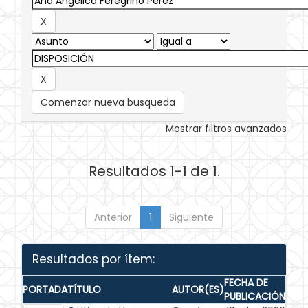
Comenzar nueva busqueda
Mostrar filtros avanzados
Resultados 1-1 de 1.
Anterior
1
Siguiente
Resultados por ítem:
FECHA DE
PORTADA
TÍTULO
AUTOR(ES)
PUBLICACIÓN