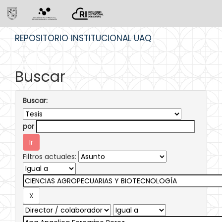
Skip
REPOSITORIO INSTITUCIONAL UAQ
navigation
Buscar
Buscar:
por
Filtros actuales: