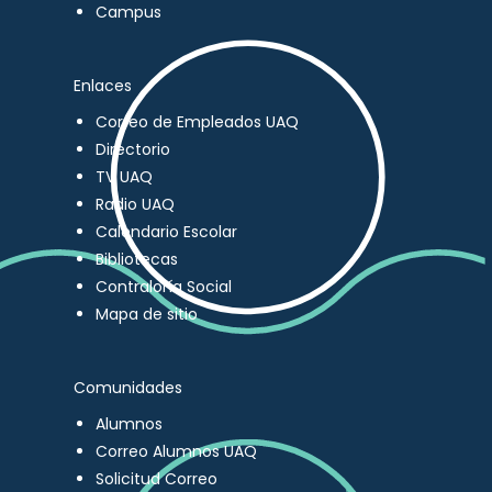
Campus
Enlaces
Correo de Empleados UAQ
Directorio
TV UAQ
Radio UAQ
Calendario Escolar
Bibliotecas
Contraloría Social
Mapa de sitio
Comunidades
Alumnos
Correo Alumnos UAQ
Solicitud Correo