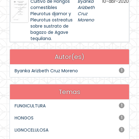
Cultivo de Hongos
Byanka
10-abr-2020
comestibles
Arizbeth
Pleurotus djamor y
Cruz
Pleurotus ostreatus
Moreno
sobre sustrato de
bagazo de Agave
tequilana.
Autor(es)
Byanka Arizbeth Cruz Moreno
1
Temas
FUNGICULTURA
1
HONGOS
1
LIGNOCELULOSA
1