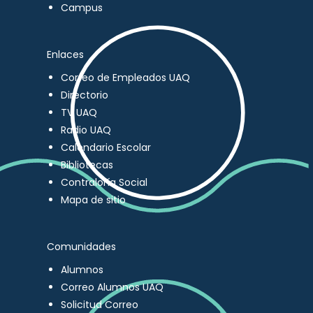
Campus
Enlaces
Correo de Empleados UAQ
Directorio
TV UAQ
Radio UAQ
Calendario Escolar
Bibliotecas
Contraloría Social
Mapa de sitio
Comunidades
Alumnos
Correo Alumnos UAQ
Solicitud Correo