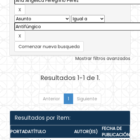
Comenzar nueva busqueda
Mostrar filtros avanzados
Resultados 1-1 de 1.
Anterior
1
Siguiente
Resultados por ítem:
FECHA DE
PORTADA
TÍTULO
AUTOR(ES)
PUBLICACIÓN