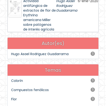
Actividad
Hugo Asael
6-ene-2020
antifúngica de
Rodriguez
extractos de flor de
Guadarrama
Erythrina
americana Miller
sobre patógenos
de interés agrícola
Autor(es)
Hugo Asael Rodriguez Guadarrama
1
Temas
Colorín
1
Compuestos fenólicos
1
Flor
1