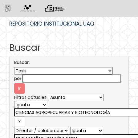
Skip
REPOSITORIO INSTITUCIONAL UAQ
navigation
Buscar
Buscar:
por
Filtros actuales: