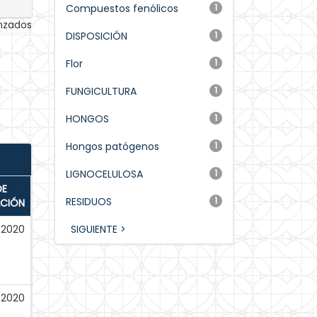
Compuestos fenólicos
1
anzados
DISPOSICIÓN
1
Flor
1
FUNGICULTURA
1
HONGOS
1
Hongos patógenos
1
LIGNOCELULOSA
1
DE
RESIDUOS
1
ACIÓN
-2020
SIGUIENTE >
-2020