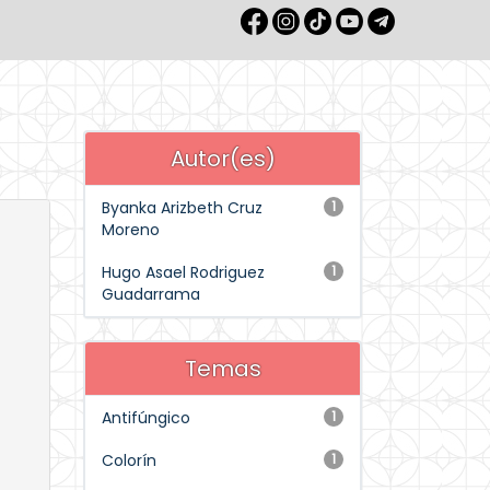
Autor(es)
Byanka Arizbeth Cruz
1
Moreno
Hugo Asael Rodriguez
1
Guadarrama
Temas
Antifúngico
1
Colorín
1