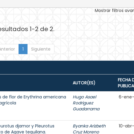
Mostrar filtros av
esultados 1-2 de 2.
Anterior
1
Siguiente
FECHA 
AUTOR(ES)
PUBLIC
s de flor de Erythrina americana
Hugo Asael
6-ene
agrícola
Rodriguez
Guadarrama
eurotus djamor y Pleurotus
Byanka Arizbeth
10-abr
zo de Agave tequilana.
Cruz Moreno