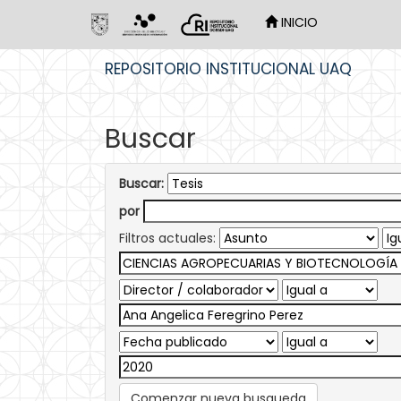
INICIO
Skip
REPOSITORIO INSTITUCIONAL UAQ
navigation
Buscar
Buscar:
por
Filtros actuales:
Comenzar nueva busqueda