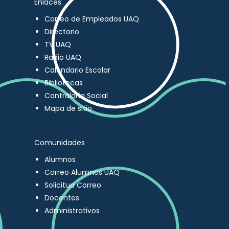
Enlaces
Correo de Empleados UAQ
Directorio
TV UAQ
Radio UAQ
Calendario Escolar
Bibliotecas
Contraloría Social
Mapa de sitio
Comunidades
Alumnos
Correo Alumnos UAQ
Solicitud Correo
Docentes
Administrativos