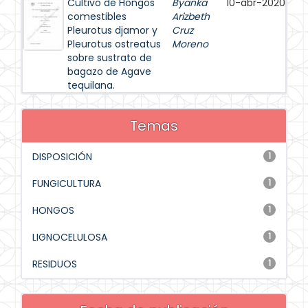
Cultivo de Hongos
Byanka
10-abr-2020
comestibles
Arizbeth
Pleurotus djamor y
Cruz
Pleurotus ostreatus
Moreno
sobre sustrato de
bagazo de Agave
tequilana.
Temas
DISPOSICIÓN
1
FUNGICULTURA
1
HONGOS
1
LIGNOCELULOSA
1
RESIDUOS
1