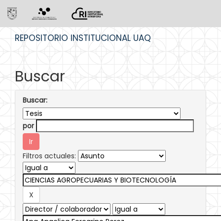
Skip
REPOSITORIO INSTITUCIONAL UAQ
navigation
Buscar
Buscar:
por
Filtros actuales: