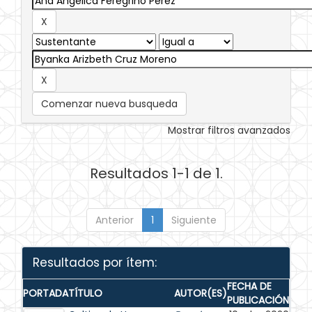
Comenzar nueva busqueda
Mostrar filtros avanzados
Resultados 1-1 de 1.
Anterior
1
Siguiente
Resultados por ítem:
FECHA DE
PORTADA
TÍTULO
AUTOR(ES)
PUBLICACIÓN