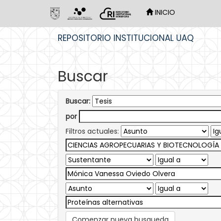
INICIO
Skip
REPOSITORIO INSTITUCIONAL UAQ
navigation
Buscar
Buscar:
por
Filtros actuales:
Comenzar nueva busqueda