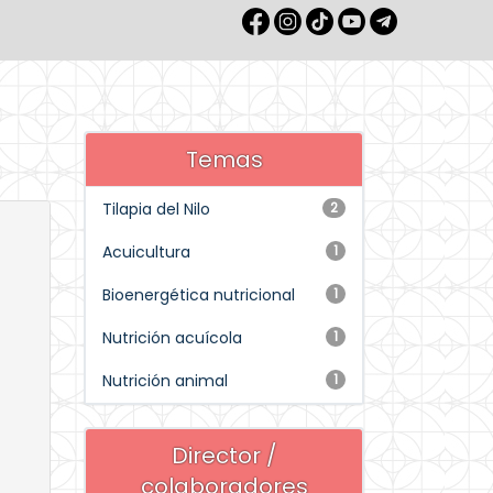
Temas
Tilapia del Nilo
2
Acuicultura
1
Bioenergética nutricional
1
Nutrición acuícola
1
Nutrición animal
1
Director /
colaboradores