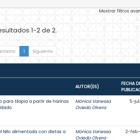
Mostrar filtros av
esultados 1-2 de 2.
Anterior
1
Siguiente
FECHA D
AUTOR(ES)
PUBLICA
para tilapia a partir de harinas
Mónica Vanessa
5-ju
oldado
Oviedo Olvera
el Nilo alimentada con dietas a
Mónica Vanessa
2-feb
Oviedo Olvera