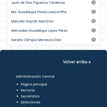
Juan de Dios Figueroa Cárdenas
1
Ma. Guadalupe Flavia Loarca Piña
1
Marcela Gaytán Martínez
1
Mercedes Guadalupe López Pérez
1
Sandra Olimpia Mendoza Díaz
1
Volver arriba ∧
Administración Central
Página principal
Rectoría
Secretarios
Direcciones