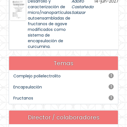
Desarrollo y
Adolfo
14-jun-2027
caracterización de
Castañeda
micro/nanopartículas
Salazar
autoensambladas de
fructanos de agave
modificados como
sistema de
encapsulación de
curcumina.
Temas
Complejo polielectrolito
1
Encapsulación
1
Fructanos
1
Director / colaboradores