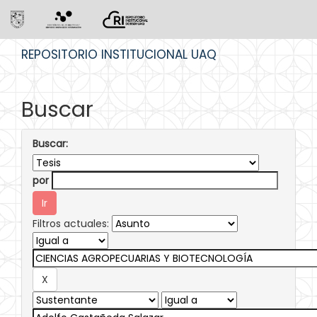
Skip
REPOSITORIO INSTITUCIONAL UAQ
navigation
Buscar
Buscar:
por
Filtros actuales: