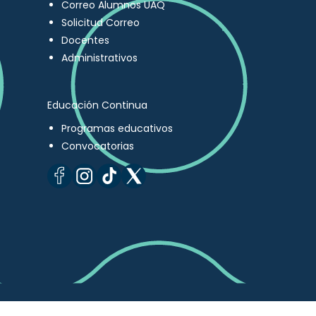
Correo Alumnos UAQ
Solicitud Correo
Docentes
Administrativos
Educación Continua
Programas educativos
Convocatorias