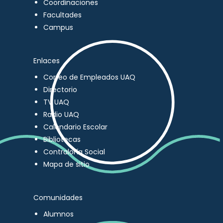
Coordinaciones
Facultades
Campus
Enlaces
Correo de Empleados UAQ
Directorio
TV UAQ
Radio UAQ
Calendario Escolar
Bibliotecas
Contraloría Social
Mapa de sitio
Comunidades
Alumnos