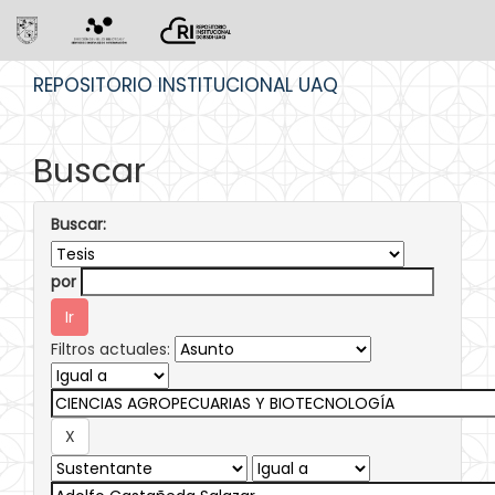
Skip
REPOSITORIO INSTITUCIONAL UAQ
navigation
Buscar
Buscar:
por
Filtros actuales: