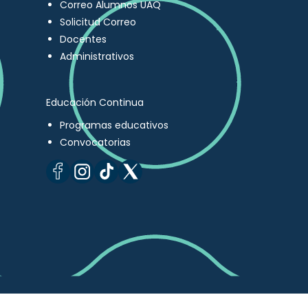
Correo Alumnos UAQ
Solicitud Correo
Docentes
Administrativos
Educación Continua
Programas educativos
Convocatorias