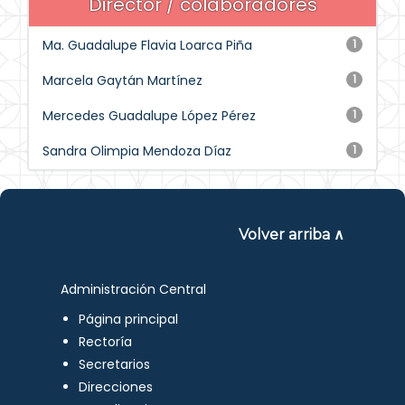
Director / colaboradores
Ma. Guadalupe Flavia Loarca Piña
1
Marcela Gaytán Martínez
1
Mercedes Guadalupe López Pérez
1
Sandra Olimpia Mendoza Díaz
1
Volver arriba ∧
Administración Central
Página principal
Rectoría
Secretarios
Direcciones