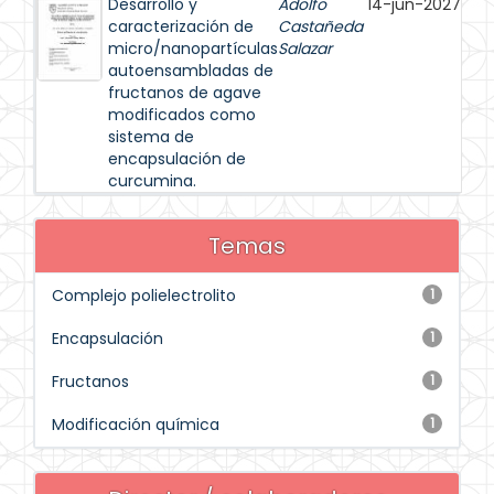
Desarrollo y
Adolfo
14-jun-2027
caracterización de
Castañeda
micro/nanopartículas
Salazar
autoensambladas de
fructanos de agave
modificados como
sistema de
encapsulación de
curcumina.
Temas
Complejo polielectrolito
1
Encapsulación
1
Fructanos
1
Modificación química
1