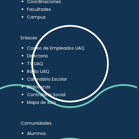
Coordinaciones
Facultades
Campus
Enlaces
Correo de Empleados UAQ
Directorio
TV UAQ
Radio UAQ
Calendario Escolar
Bibliotecas
Contraloría Social
Mapa de sitio
Comunidades
Alumnos