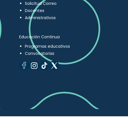
Solicitud Correo
Docentes
Administrativos
Educación Continua
Programas educativos
Convocatorias