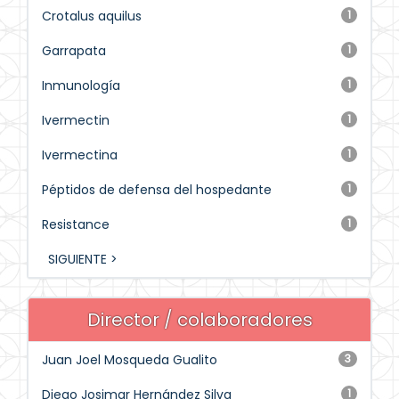
Crotalus aquilus
1
Garrapata
1
Inmunología
1
Ivermectin
1
Ivermectina
1
Péptidos de defensa del hospedante
1
Resistance
1
SIGUIENTE >
Director / colaboradores
Juan Joel Mosqueda Gualito
3
Diego Josimar Hernández Silva
1