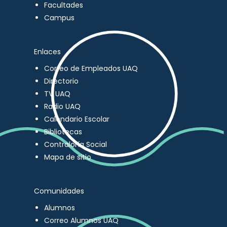
Facultades
Campus
Enlaces
Correo de Empleados UAQ
Directorio
TV UAQ
Radio UAQ
Calendario Escolar
Bibliotecas
Contraloría Social
Mapa de sitio
Comunidades
Alumnos
Correo Alumnos UAQ