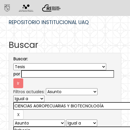
Skip
REPOSITORIO INSTITUCIONAL UAQ
navigation
Buscar
Buscar:
por
Filtros actuales: