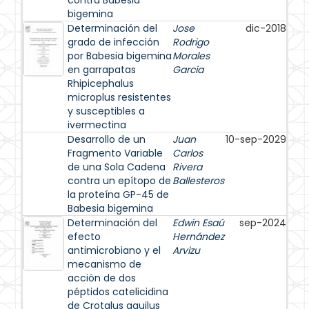
contra Babesia
bigemina
Determinación del
Jose
dic-2018
grado de infección
Rodrigo
por Babesia bigemina
Morales
en garrapatas
Garcia
Rhipicephalus
microplus resistentes
y susceptibles a
ivermectina
Desarrollo de un
Juan
10-sep-2029
Fragmento Variable
Carlos
de una Sola Cadena
Rivera
contra un epítopo de
Ballesteros
la proteína GP-45 de
Babesia bigemina
Determinación del
Edwin Esaú
sep-2024
efecto
Hernández
antimicrobiano y el
Arvizu
mecanismo de
acción de dos
péptidos catelicidina
de Crotalus aquilus