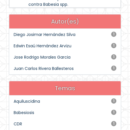
contra Babesia spp.
Autor(es)
Diego Josimar Hernández Silva
1
Edwin Esaú Hernández Arvizu
1
Jose Rodrigo Morales Garcia
1
Juan Carlos Rivera Ballesteros
1
Temas
Aquiluscidina
1
Babesiosis
1
CDR
1