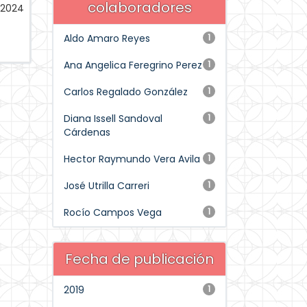
colaboradores
-2024
Aldo Amaro Reyes
1
Ana Angelica Feregrino Perez
1
Carlos Regalado González
1
Diana Issell Sandoval
1
Cárdenas
Hector Raymundo Vera Avila
1
José Utrilla Carreri
1
Rocío Campos Vega
1
Fecha de publicación
2019
1