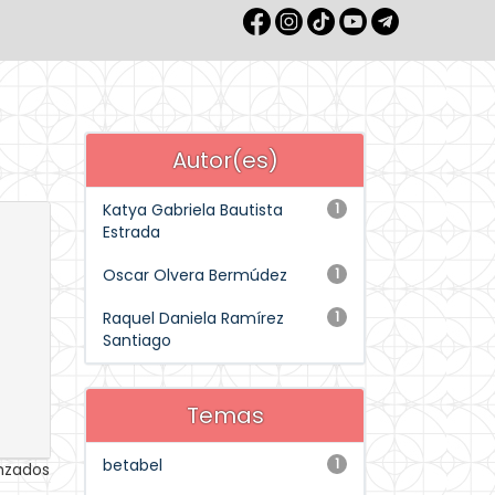
Autor(es)
Katya Gabriela Bautista
1
Estrada
Oscar Olvera Bermúdez
1
Raquel Daniela Ramírez
1
Santiago
Temas
betabel
1
anzados