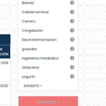
Bisindol
1
Calidad seminal
1
Carnero
1
Congelación
1
Electrofermentacion
1
guayaba
1
DE
ACIÓN
Ingeniería metabólica
1
-2019
Violaceina
1
yogurth
1
-2020
SIGUIENTE >
Director /