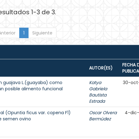
esultados 1-3 de 3.
Anterior
1
Siguiente
FECHA 
AUTOR(ES)
PUBLIC
ium guajava L.(guayaba) como
Katya
30-oct
 posible alimento funcional
Gabriela
Bautista
Estrada
l (Opuntia ficus var. copena F1)
Oscar Olvera
4-dic
de semen ovino
Bermúdez