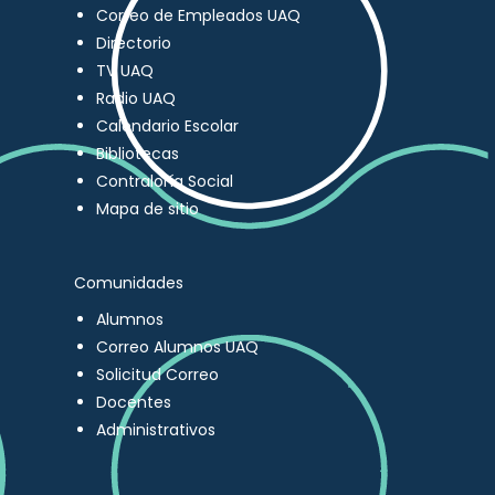
Correo de Empleados UAQ
Directorio
TV UAQ
Radio UAQ
Calendario Escolar
Bibliotecas
Contraloría Social
Mapa de sitio
Comunidades
Alumnos
Correo Alumnos UAQ
Solicitud Correo
Docentes
Administrativos