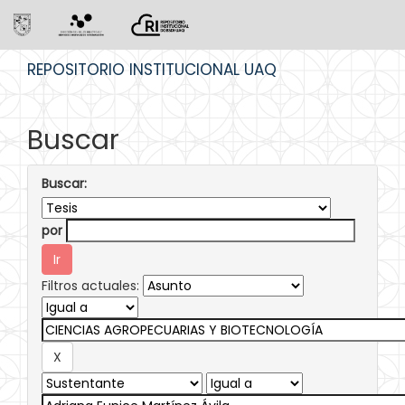
Skip
REPOSITORIO INSTITUCIONAL UAQ
navigation
Buscar
Buscar:
por
Filtros actuales: