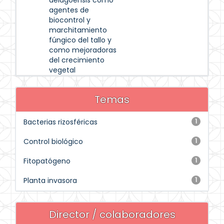
delagoensis como
agentes de
biocontrol y
marchitamiento
fúngico del tallo y
como mejoradoras
del crecimiento
vegetal
Temas
Bacterias rizosféricas
1
Control biológico
1
Fitopatógeno
1
Planta invasora
1
Director / colaboradores