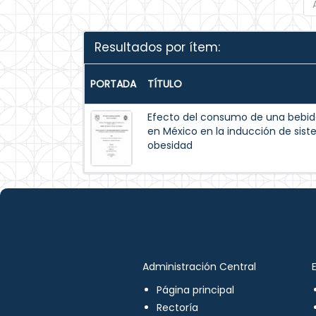
Resultados por ítem:
PORTADA
TÍTULO
Efecto del consumo de una bebida
en México en la inducción de sis
obesidad
Administración Central
Página principal
Rectoría