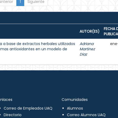
Anterior
1
Siguiente
FECHA 
AUTOR(ES)
PUBLIC
 a base de extractos herbales utilizados
Adriana
ene
temas antioxidantes en un modelo de
Martinez
Diaz
Enlaces
Comunidades
Correo de Empleados UAQ
Alumnos
Directorio
Correo Alumnos UAQ