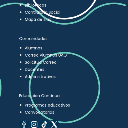
Bibliotecas
Contraloría Social
Mapa de sitio
Comunidades
Alumnos
Correo Alumnos UAQ
Solicitud Correo
Docentes
Administrativos
Educación Continua
Programas educativos
Convocatorias