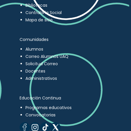
Bibliotecas
Contraloría Social
Mapa de sitio
Comunidades
Alumnos
Correo Alumnos UAQ
Solicitud Correo
Docentes
Administrativos
Educación Continua
Programas educativos
Convocatorias