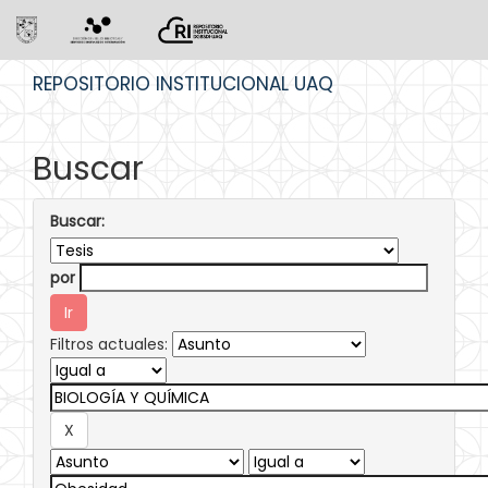
Skip
REPOSITORIO INSTITUCIONAL UAQ
navigation
Buscar
Buscar:
por
Filtros actuales: