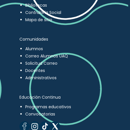
Bibliotecas
Contraloría Social
Mapa de sitio
Comunidades
Alumnos
Correo Alumnos UAQ
Solicitud Correo
Docentes
Administrativos
Educación Continua
Programas educativos
Convocatorias