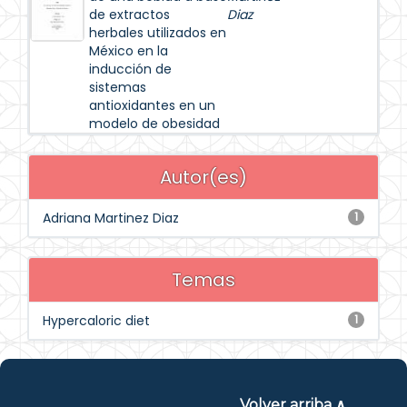
de extractos
Diaz
herbales utilizados en
México en la
inducción de
sistemas
antioxidantes en un
modelo de obesidad
Autor(es)
Adriana Martinez Diaz
1
Temas
Hypercaloric diet
1
Volver arriba ∧