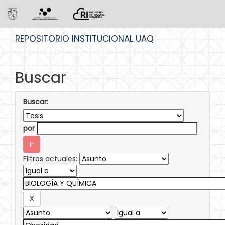
Skip
REPOSITORIO INSTITUCIONAL UAQ
navigation
Buscar
Buscar:
por
Filtros actuales: