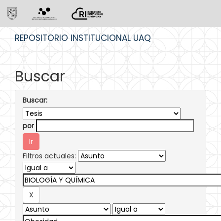
Skip
REPOSITORIO INSTITUCIONAL UAQ
navigation
Buscar
Buscar:
por
Filtros actuales: