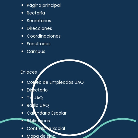
Página principal
Rectoría
Secretarios
Direcciones
Coordinaciones
Facultades
Campus
Enlaces
Correo de Empleados UAQ
Directorio
TV UAQ
Radio UAQ
Calendario Escolar
Bibliotecas
Contraloría Social
Mapa de sitio