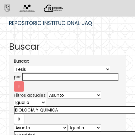
Skip
REPOSITORIO INSTITUCIONAL UAQ
navigation
Buscar
Buscar:
por
Filtros actuales: