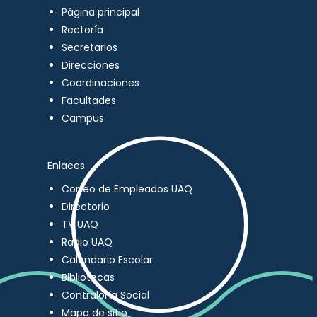
Página principal
Rectoría
Secretarios
Direcciones
Coordinaciones
Facultades
Campus
Enlaces
Correo de Empleados UAQ
Directorio
TV UAQ
Radio UAQ
Calendario Escolar
Bibliotecas
Contraloría Social
Mapa de sitio