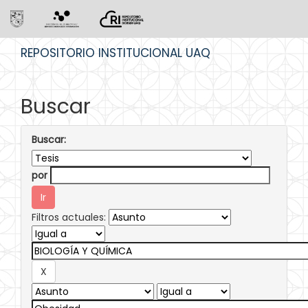
Skip
REPOSITORIO INSTITUCIONAL UAQ
navigation
Buscar
Buscar:
por
Filtros actuales: