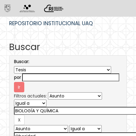
Skip
REPOSITORIO INSTITUCIONAL UAQ
navigation
Buscar
Buscar:
por
Filtros actuales: