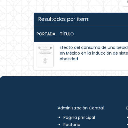
Resultados por ítem:
PORTADA
TÍTULO
Efecto del consumo de una bebida
en México en la inducción de sis
obesidad
Administración Central
Página principal
Rectoría