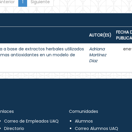
Anterior
1
Siguiente
FECHA 
AUTOR(ES)
PUBLIC
 a base de extractos herbales utilizados
Adriana
ene
temas antioxidantes en un modelo de
Martinez
Diaz
Enlaces
Comunidades
Correo de Empleados UAQ
Alumnos
Directorio
Correo Alumnos UAQ