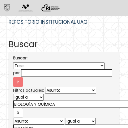
Skip
REPOSITORIO INSTITUCIONAL UAQ
navigation
Buscar
Buscar:
por
Filtros actuales: