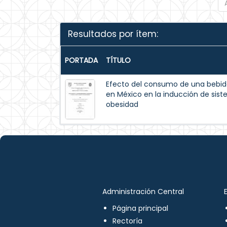
Resultados por ítem:
PORTADA
TÍTULO
Efecto del consumo de una bebida
en México en la inducción de sis
obesidad
Administración Central
Página principal
Rectoría