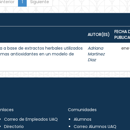
Anterior
1
Siguiente
FECHA 
AUTOR(ES)
PUBLIC
 a base de extractos herbales utilizados
Adriana
ene
temas antioxidantes en un modelo de
Martinez
Diaz
Enlaces
Comunidades
Correo de Empleados UAQ
Alumnos
Directorio
Correo Alumnos UAQ