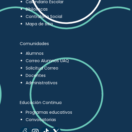
Calendario Escolar
Bibliotecas
Contraloría Social
Mapa de sitio
Comunidades
Alumnos
Correo Alumnos UAQ
Solicitud Correo
Docentes
Administrativos
Educación Continua
Programas educativos
Convocatorias