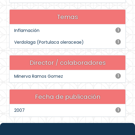
Temas
Inflamación
1
Verdolaga (Portulaca oleraceae)
1
Director / colaboradores
Minerva Ramos Gomez
1
Fecha de publicación
2007
1