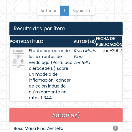
Anterior
1
Siguiente
Resultados por ítem:
FECHA DE
PORTADA
TÍTULO
AUTOR(ES)
PUBLICACIÓN
Efecto protector de
Rosa Maria
jun-2007
los extractos de
Pina
verdolaga (Portulaca
Zentella
oleraceae L.) sobre
un modelo de
inflamación-cáncer
de colon inducido
químicamente en
ratas f 344
Autor(es)
Rosa Maria Pina Zentella
1