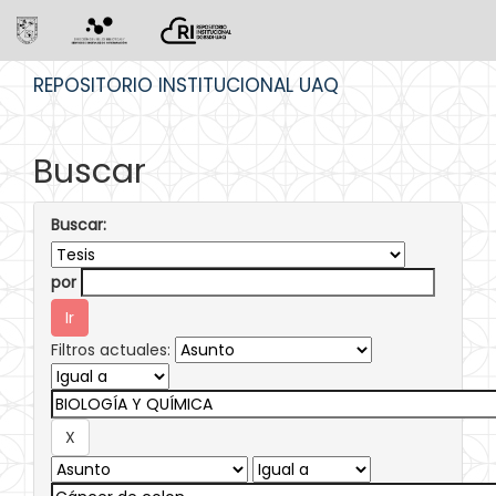
Skip
REPOSITORIO INSTITUCIONAL UAQ
navigation
Buscar
Buscar:
por
Filtros actuales: