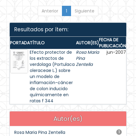
Anterior
1
Siguiente
Resultados por ítem:
FECHA DE
PORTADA
TÍTULO
AUTOR(ES)
PUBLICACIÓN
Efecto protector de
Rosa Maria
jun-2007
los extractos de
Pina
verdolaga (Portulaca
Zentella
oleraceae L.) sobre
un modelo de
inflamación-cáncer
de colon inducido
químicamente en
ratas f 344
Autor(es)
Rosa Maria Pina Zentella
1