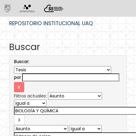
Skip
REPOSITORIO INSTITUCIONAL UAQ
navigation
Buscar
Buscar:
por
Filtros actuales: