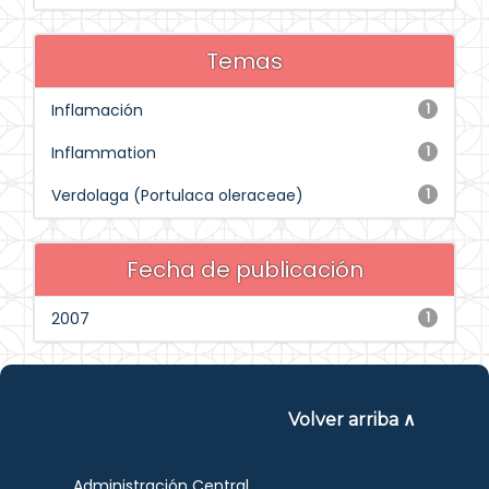
Temas
Inflamación
1
Inflammation
1
Verdolaga (Portulaca oleraceae)
1
Fecha de publicación
2007
1
Volver arriba ∧
Administración Central