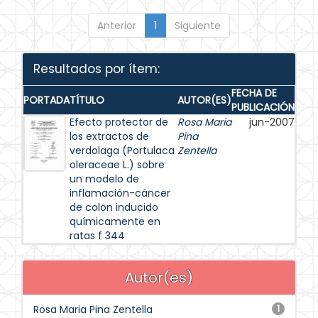
Anterior
1
Siguiente
Resultados por ítem:
FECHA DE
PORTADA
TÍTULO
AUTOR(ES)
PUBLICACIÓN
Efecto protector de
Rosa Maria
jun-2007
los extractos de
Pina
verdolaga (Portulaca
Zentella
oleraceae L.) sobre
un modelo de
inflamación-cáncer
de colon inducido
químicamente en
ratas f 344
Autor(es)
Rosa Maria Pina Zentella
1