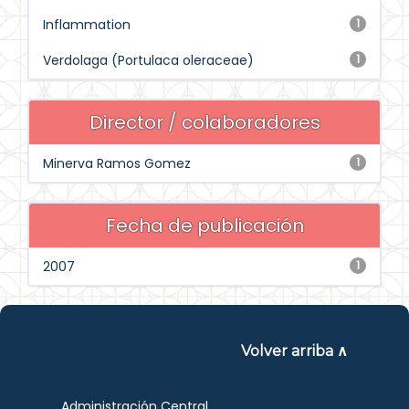
Inflammation
1
Verdolaga (Portulaca oleraceae)
1
Director / colaboradores
Minerva Ramos Gomez
1
Fecha de publicación
2007
1
Volver arriba ∧
Administración Central