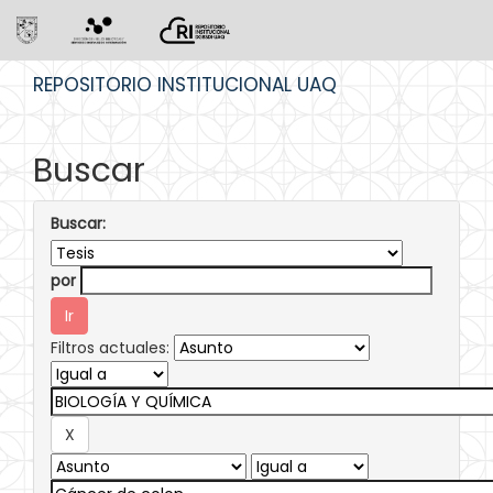
Skip
REPOSITORIO INSTITUCIONAL UAQ
navigation
Buscar
Buscar:
por
Filtros actuales: