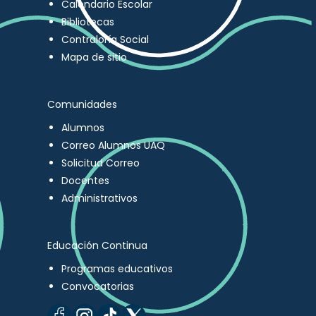
Calendario Escolar
Bibliotecas
Contraloría Social
Mapa de sitio
Comunidades
Alumnos
Correo Alumnos UAQ
Solicitud Correo
Docentes
Administrativos
Educación Continua
Programas educativos
Convocatorias