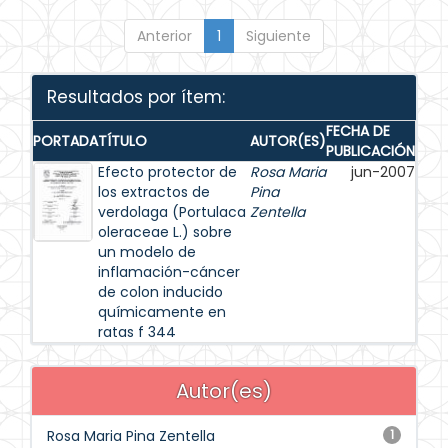
Anterior
1
Siguiente
Resultados por ítem:
FECHA DE
PORTADA
TÍTULO
AUTOR(ES)
PUBLICACIÓN
Efecto protector de
Rosa Maria
jun-2007
los extractos de
Pina
verdolaga (Portulaca
Zentella
oleraceae L.) sobre
un modelo de
inflamación-cáncer
de colon inducido
químicamente en
ratas f 344
Autor(es)
Rosa Maria Pina Zentella
1