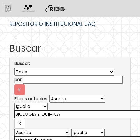
Skip
REPOSITORIO INSTITUCIONAL UAQ
navigation
Buscar
Buscar:
por
Filtros actuales: