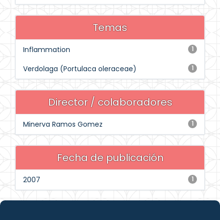
Temas
Inflammation
1
Verdolaga (Portulaca oleraceae)
1
Director / colaboradores
Minerva Ramos Gomez
1
Fecha de publicación
2007
1