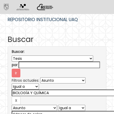
Skip
REPOSITORIO INSTITUCIONAL UAQ
navigation
Buscar
Buscar:
por
Filtros actuales: