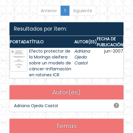
Anterior
1
Siguiente
Resultados por ítem:
FECHA DE
PORTADA
TÍTULO
AUTOR(ES)
PUBLICACIÓN
Efecto protector de
Adriana
jun-2007
la Moringa oleifera
Ojeda
sobre un modelo de
Castol
cáncer-inflamación
en ratones ICR
Autor(es)
Adriana Ojeda Castol
1
Temas