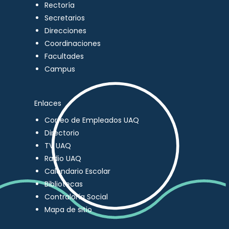
Rectoría
Secretarios
Direcciones
Coordinaciones
Facultades
Campus
Enlaces
Correo de Empleados UAQ
Directorio
TV UAQ
Radio UAQ
Calendario Escolar
Bibliotecas
Contraloría Social
Mapa de sitio