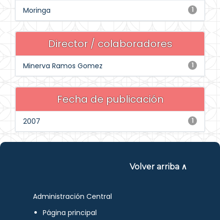
Moringa
1
Director / colaboradores
Minerva Ramos Gomez
1
Fecha de publicación
2007
1
Volver arriba ∧
Administración Central
Página principal