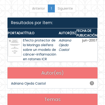
Anterior
1
Siguiente
Resultados por ítem:
FECHA DE
PORTADA
TÍTULO
AUTOR(ES)
PUBLICACIÓN
Efecto protector de
Adriana
jun-2007
la Moringa oleifera
Ojeda
sobre un modelo de
Castol
cáncer-inflamación
en ratones ICR
Autor(es)
Adriana Ojeda Castol
1
Temas