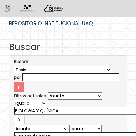
Skip
REPOSITORIO INSTITUCIONAL UAQ
navigation
Buscar
Buscar:
por
Filtros actuales: