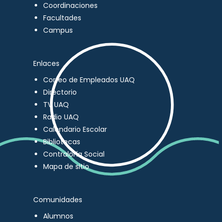
Coordinaciones
Facultades
Campus
Enlaces
Correo de Empleados UAQ
Directorio
TV UAQ
Radio UAQ
Calendario Escolar
Bibliotecas
Contraloría Social
Mapa de sitio
Comunidades
Alumnos