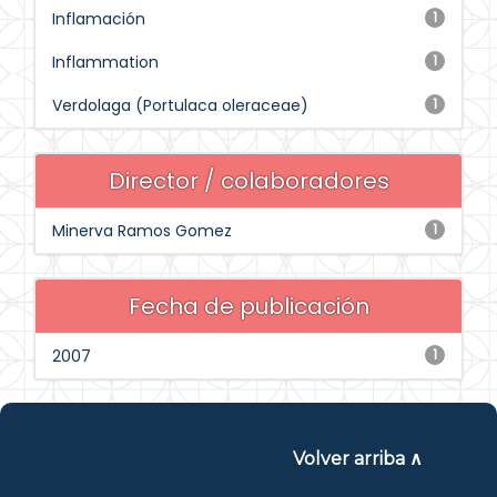
Inflamación
1
Inflammation
1
Verdolaga (Portulaca oleraceae)
1
Director / colaboradores
Minerva Ramos Gomez
1
Fecha de publicación
2007
1
Volver arriba ∧