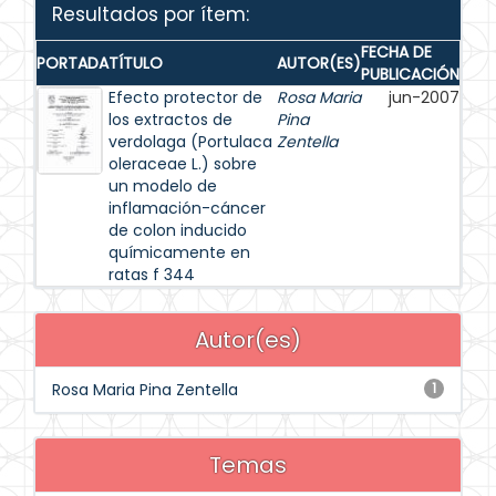
Resultados por ítem:
FECHA DE
PORTADA
TÍTULO
AUTOR(ES)
PUBLICACIÓN
Efecto protector de
Rosa Maria
jun-2007
los extractos de
Pina
verdolaga (Portulaca
Zentella
oleraceae L.) sobre
un modelo de
inflamación-cáncer
de colon inducido
químicamente en
ratas f 344
Autor(es)
Rosa Maria Pina Zentella
1
Temas