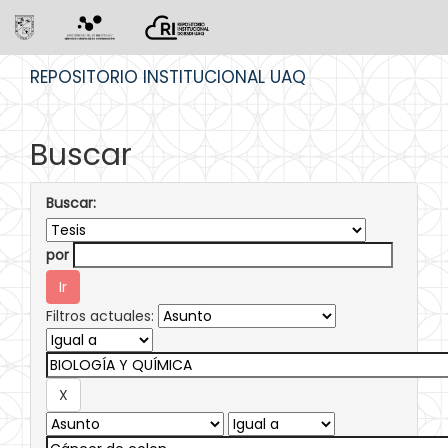
Skip
REPOSITORIO INSTITUCIONAL UAQ
navigation
Buscar
Buscar:
por
Filtros actuales: