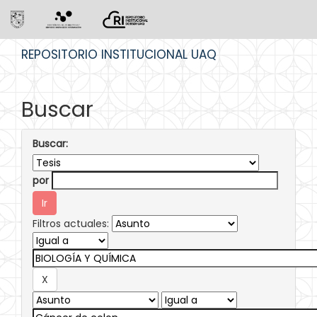
Skip
REPOSITORIO INSTITUCIONAL UAQ
navigation
Buscar
Buscar:
por
Filtros actuales: