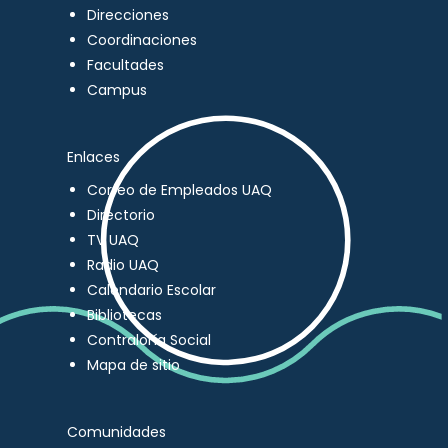
Direcciones
Coordinaciones
Facultades
Campus
Enlaces
Correo de Empleados UAQ
Directorio
TV UAQ
Radio UAQ
Calendario Escolar
Bibliotecas
Contraloría Social
Mapa de sitio
Comunidades