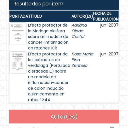
Resultados por ítem:
FECHA DE
PORTADA
TÍTULO
AUTOR(ES)
PUBLICACIÓN
Efecto protector de
Adriana
jun-2007
la Moringa oleifera
Ojeda
sobre un modelo de
Castol
cáncer-inflamación
en ratones ICR
Efecto protector de
Rosa Maria
jun-2007
los extractos de
Pina
verdolaga (Portulaca
Zentella
oleraceae L.) sobre
un modelo de
inflamación-cáncer
de colon inducido
químicamente en
ratas f 344
Autor(es)