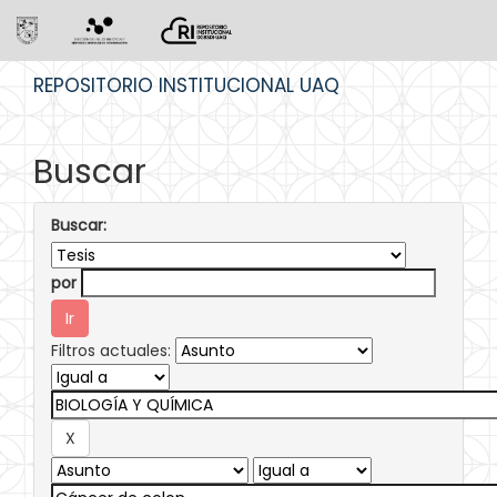
Skip
REPOSITORIO INSTITUCIONAL UAQ
navigation
Buscar
Buscar:
por
Filtros actuales: