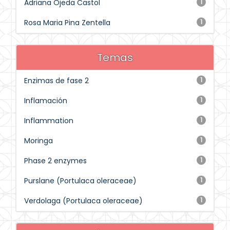
Adriana Ojeda Castol
1
Rosa Maria Pina Zentella
1
Temas
Enzimas de fase 2
1
Inflamación
1
Inflammation
1
Moringa
1
Phase 2 enzymes
1
Purslane (Portulaca oleraceae)
1
Verdolaga (Portulaca oleraceae)
1