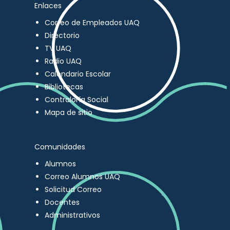
Enlaces
Correo de Empleados UAQ
Directorio
TV UAQ
Radio UAQ
Calendario Escolar
Bibliotecas
Contraloría Social
Mapa de sitio
Comunidades
Alumnos
Correo Alumnos UAQ
Solicitud Correo
Docentes
Administrativos