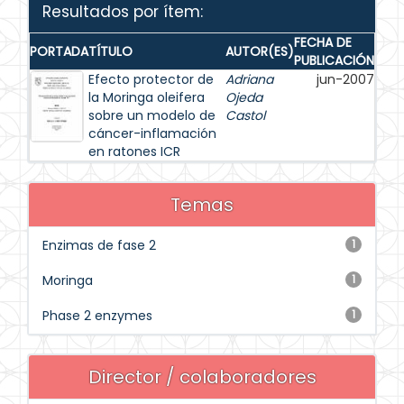
Resultados por ítem:
FECHA DE
PORTADA
TÍTULO
AUTOR(ES)
PUBLICACIÓN
Efecto protector de
Adriana
jun-2007
la Moringa oleifera
Ojeda
sobre un modelo de
Castol
cáncer-inflamación
en ratones ICR
Temas
Enzimas de fase 2
1
Moringa
1
Phase 2 enzymes
1
Director / colaboradores