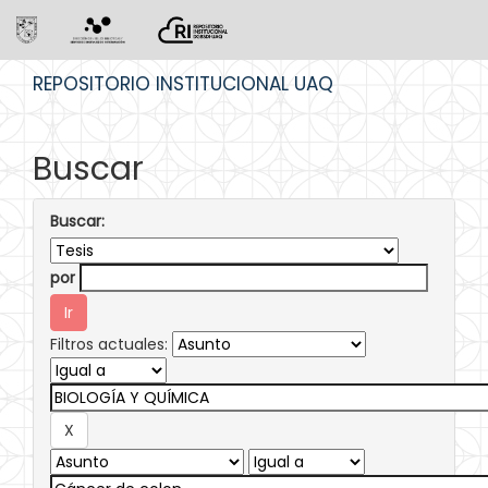
Skip
REPOSITORIO INSTITUCIONAL UAQ
navigation
Buscar
Buscar:
por
Filtros actuales: