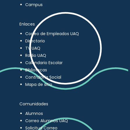
Campus
Enlaces
Correo de Empleados UAQ
Directorio
TV UAQ
Radio UAQ
Calendario Escolar
Bibliotecas
Contraloría Social
Mapa de sitio
Comunidades
Alumnos
Correo Alumnos UAQ
Solicitud Correo