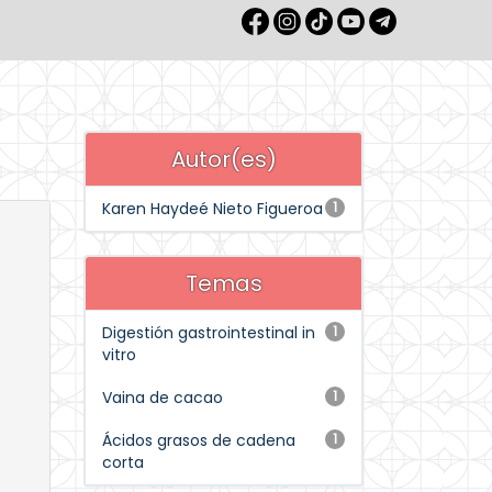
Autor(es)
Karen Haydeé Nieto Figueroa
1
Temas
Digestión gastrointestinal in
1
vitro
Vaina de cacao
1
Ácidos grasos de cadena
1
corta