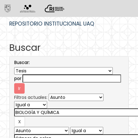
Skip
REPOSITORIO INSTITUCIONAL UAQ
navigation
Buscar
Buscar:
por
Filtros actuales: