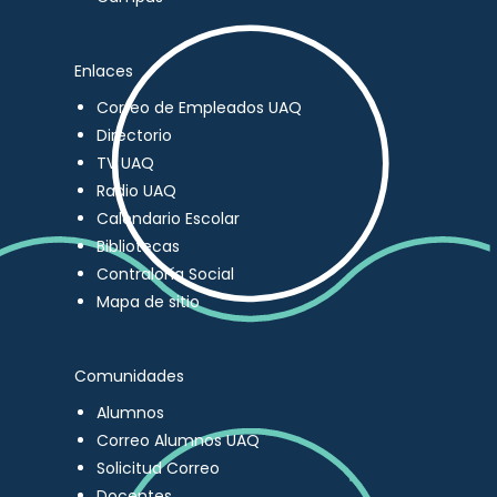
Enlaces
Correo de Empleados UAQ
Directorio
TV UAQ
Radio UAQ
Calendario Escolar
Bibliotecas
Contraloría Social
Mapa de sitio
Comunidades
Alumnos
Correo Alumnos UAQ
Solicitud Correo
Docentes