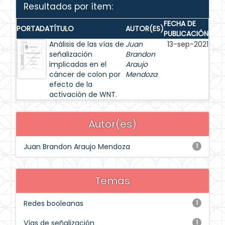
Resultados por ítem:
FECHA DE
PORTADA
TÍTULO
AUTOR(ES)
PUBLICACIÓN
Análisis de las vías de
Juan
13-sep-2021
señalización
Brandon
implicadas en el
Araujo
cáncer de colon por
Mendoza
efecto de la
activación de WNT.
Autor(es)
Juan Brandon Araujo Mendoza
1
Temas
Redes booleanas
1
Vías de señalización
1