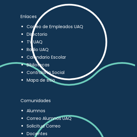
Enlaces
Correo de Empleados UAQ
Directorio
TV UAQ
Radio UAQ
Calendario Escolar
Bibliotecas
Contraloría Social
Mapa de sitio
Comunidades
Alumnos
Correo Alumnos UAQ
Solicitud Correo
Docentes