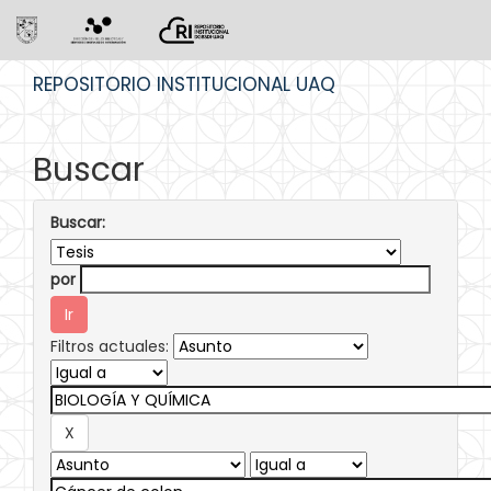
Skip
REPOSITORIO INSTITUCIONAL UAQ
navigation
Buscar
Buscar:
por
Filtros actuales: