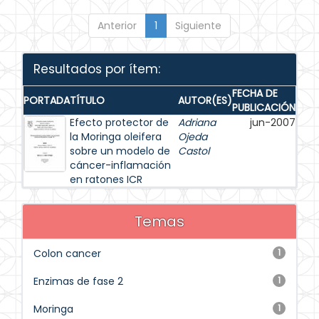
Anterior
1
Siguiente
Resultados por ítem:
FECHA DE
PORTADA
TÍTULO
AUTOR(ES)
PUBLICACIÓN
Efecto protector de
Adriana
jun-2007
la Moringa oleifera
Ojeda
sobre un modelo de
Castol
cáncer-inflamación
en ratones ICR
Temas
Colon cancer
1
Enzimas de fase 2
1
Moringa
1